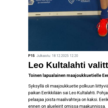
P15
Julkaistu
:
18.12.2025
12.20
Leo Kultalahti valit
Toinen lapualainen maajoukkuetielle Ee
Syksyllä oli maajoukkuetie polkuun liittyvi
paikan Eerikkilään sai Leo Kultalahti. Poh
pelaajaa joista maalivahteja on kaksi. Eer
ennen on alueleirit omissa maakunnissa.