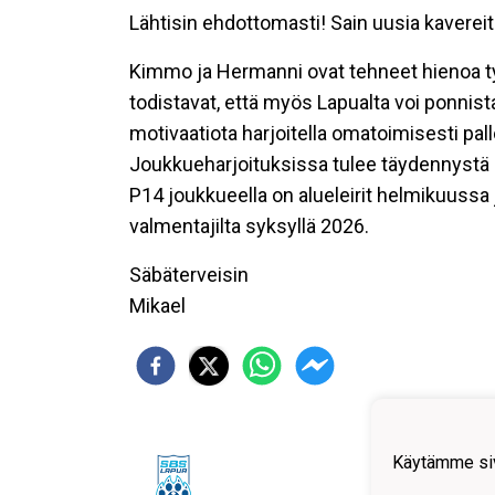
Lähtisin ehdottomasti! Sain uusia kavere
Kimmo ja Hermanni ovat tehneet hienoa ty
todistavat, että myös Lapualta voi ponnistaa
motivaatiota harjoitella omatoimisesti pa
Joukkueharjoituksissa tulee täydennystä 
P14 joukkueella on alueleirit helmikuussa 
valmentajilta syksyllä 2026.
Säbäterveisin
Mikael
Käytämme siv