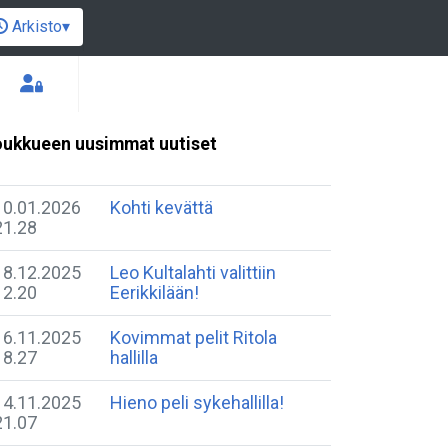
Arkisto
▾
ukkueen uusimmat uutiset
10.01.2026
Kohti kevättä
21.28
18.12.2025
Leo Kultalahti valittiin
12.20
Eerikkilään!
16.11.2025
Kovimmat pelit Ritola
18.27
hallilla
14.11.2025
Hieno peli sykehallilla!
21.07