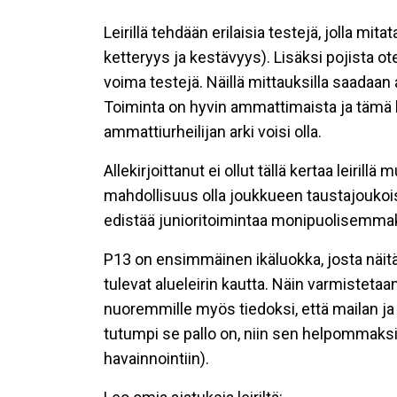
Leirillä tehdään erilaisia testejä, jolla mi
ketteryys ja kestävyys). Lisäksi pojista ote
voima testejä. Näillä mittauksilla saadaan 
Toiminta on hyvin ammattimaista ja tämä l
ammattiurheilijan arki voisi olla.
Allekirjoittanut ei ollut tällä kertaa leiri
mahdollisuus olla joukkueen taustajoukoiss
edistää junioritoimintaa monipuolisemmak
P13 on ensimmäinen ikäluokka, josta näitä t
tulevat alueleirin kautta. Näin varmistetaan
nuoremmille myös tiedoksi, että mailan ja 
tutumpi se pallo on, niin sen helpommaks
havainnointiin).