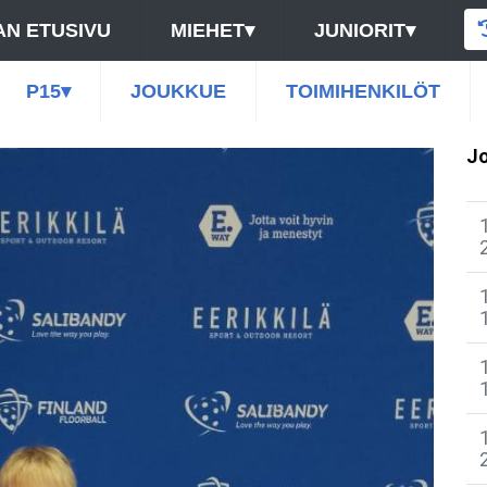
N ETUSIVU
MIEHET
▾
JUNIORIT
▾
P15
▾
JOUKKUE
TOIMIHENKILÖT
Jo