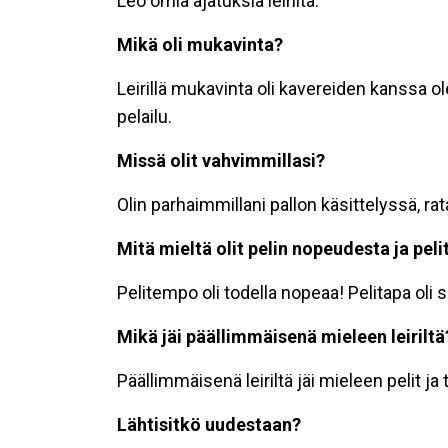
Leo omia ajatuksia leiriltä:
Mikä oli mukavinta?
Leirillä mukavinta oli kavereiden kanssa ole
pelailu.
Missä olit vahvimmillasi?
Olin parhaimmillani pallon käsittelyssä, r
Mitä mieltä olit pelin nopeudesta ja pel
Pelitempo oli todella nopeaa! Pelitapa ol
Mikä jäi päällimmäisenä mieleen leiriltä
Päällimmäisenä leiriltä jäi mieleen pelit ja t
Lähtisitkö uudestaan?