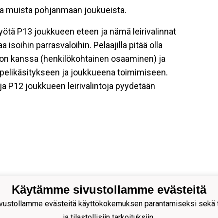
ita muista pohjanmaan joukueista.
ötä P13 joukkueen eteen ja nämä leirivalinnat
 isoihin parrasvaloihin. Pelaajilla pitää olla
llon kanssa (henkilökohtainen osaaminen) ja
pelikäsitykseen ja joukkueena toimimiseen.
ja P12 joukkueen leirivalintoja pyydetään
Käytämme sivustollamme evästeitä
ustollamme evästeitä käyttökokemuksen parantamiseksi sekä to
ja tilastollisiin tarkoituksiin.