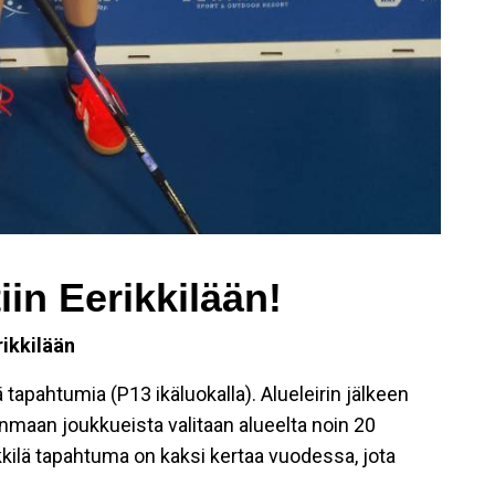
tiin Eerikkilään!
rikkilään
ä tapahtumia (P13 ikäluokalla). Alueleirin jälkeen
janmaan joukkueista valitaan alueelta noin 20
ikkilä tapahtuma on kaksi kertaa vuodessa, jota