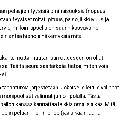
tataan pelaajien fyysisiä ominaisuuksia (nopeus,
taan fyysiset mitat: pituus, paino, liikkuvuus ja
arvio, milloin lapsella on suurin kasvuvaihe.
eiri antaa hienoja näkemyksiä mitä
llä mukana, mutta muutamaan otteeseen on ollut
a. Täältä seura saa tärkeää tietoa, miten voisi
si.
apahtumia järjestetään. Jokaiselle leirille valinnat
 monipuoliset valinnat juniori polulla. Tästä
pallon kanssa kannattaa leikkiä omalla aikaa. Mitä
i pelin pelaaminen menee (jää aikaa muuhun