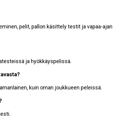
minen, pelit, pallon käsittely testit ja vapaa-ajan
atatesteissä ja hyökkäyspelissä.
itavasta?
i samanlainen, kuin oman joukkueen peleissä.
?
esti.