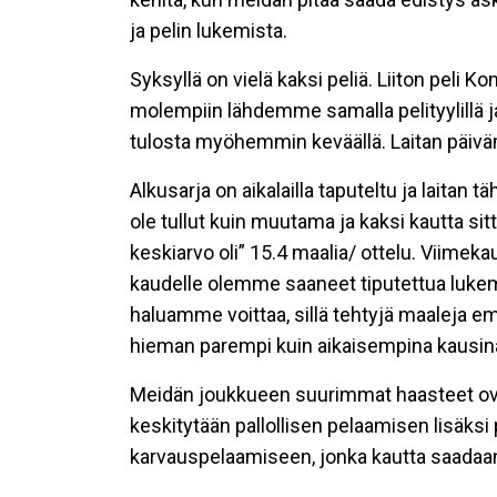
ja pelin lukemista.
Syksyllä on vielä kaksi peliä. Liiton peli Ko
molempiin lähdemme samalla pelityylillä j
tulosta myöhemmin keväällä. Laitan päiväm
Alkusarja on aikalailla taputeltu ja laitan tä
ole tullut kuin muutama ja kaksi kautta sit
keskiarvo oli” 15.4 maalia/ ottelu. Viimek
kaudelle olemme saaneet tiputettua lukeman 
haluamme voittaa, sillä tehtyjä maaleja e
hieman parempi kuin aikaisempina kausin
Meidän joukkueen suurimmat haasteet ovat
keskitytään pallollisen pelaamisen lisäk
karvauspelaamiseen, jonka kautta saadaan 