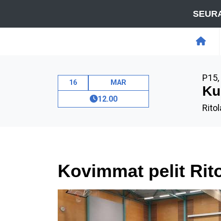
SEURA
P15
,
16
MAR
Ku
12.00
Ritol
Kovimmat pelit Ritol