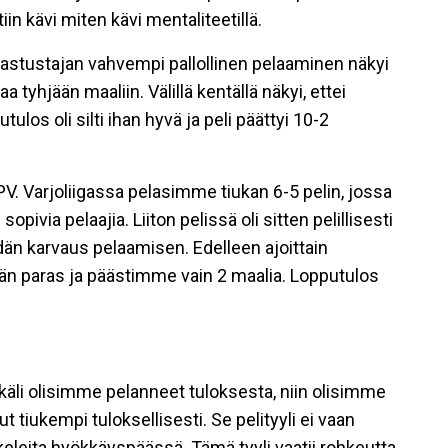
tiin kävi miten kävi mentaliteetillä.
ta vastustajan vahvempi pallollinen pelaaminen näkyi
aa tyhjään maaliin. Välillä kentällä näkyi, ettei
utulos oli silti ihan hyvä ja peli päättyi 10-2
V. Varjoliigassa pelasimme tiukan 6-5 pelin, jossa
ivia pelaajia. Liiton pelissä oli sitten pelillisesti
än karvaus pelaamisen. Edelleen ajoittain
än paras ja päästimme vain 2 maalia. Lopputulos
käli olisimme pelanneet tuloksesta, niin olisimme
t tiukempi tuloksellisesti. Se pelityyli ei vaan
keleita hyökkäyspäässä. Tämä tyyli vaatii rohkeutta