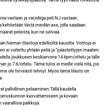
nnia vastaan ja varjoliiga peli NJ vastaan.
a kehitetään tästä meidän ase, jolla saadaan
äärät peleistä, kun ne selviää.
hän hieman tilastoja edellisiltä kausilta. Voittoja ei
ten ei voitettu yhtään peliä ja ”päästettyjen maalien
audella joukkueen keskiarvona 14.6pm/ottelu ja tälle
jo 7.6/ottelu. Tämä tulos ei meille vielä riitä, jos
mme ole hirveästi tehnyt. Myös tämä tilasto on
a.
 pallollinen pelaaminen Tällä kaudella
si peruskunnon kasvattamiseen ja kovaan
vaarallisia paikkoja.