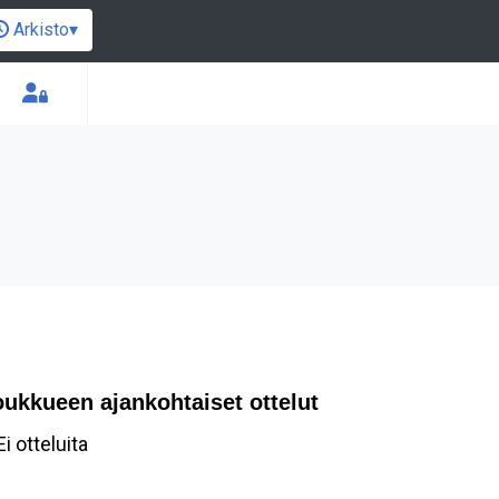
Arkisto
▾
oukkueen ajankohtaiset ottelut
Ei otteluita