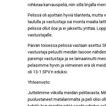
rohkeaa karvauspeliä, niin sillä linjalla men
Pelissä oli ajoittain hyviä tilanteita, mut
taululla ja vastustaja sai monta maalia laitt
pelissä ollut iloa ja ei jaksettu yrittää. Lopp
vastustajalle.
Päivän toisessa pelissä vastaan asettui SP
vastustaja peluutti meidän tasoon nähden sop
parempi vastustaja ja se lamaannutti meid
pelasimme hyvin ja viimeinen erä oli meid
oli 13-1 SPV:n eduksi.
Yhteenveto:
Juttelimme viikolla meidän pelitavasta. Mi
puolustaneet matalammalta ja peli olisi ollu
kehitä, kun meidän pitää saada edistys as