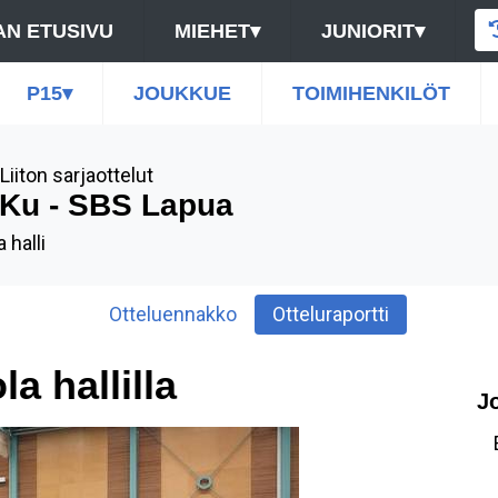
N ETUSIVU
MIEHET
▾
JUNIORIT
▾
P15
▾
JOUKKUE
TOIMIHENKILÖT
Liiton sarjaottelut
Ku - SBS Lapua
a halli
Otteluennakko
Otteluraportti
a hallilla
J