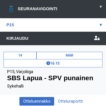
▾
SEURANAVIGOINTI
P15
▾
KIRJAUDU
14
MAR
16.15
P15
,
Varjoliiga
SBS Lapua - SPV punainen
Sykehalli
Otteluennakko
Otteluraportti