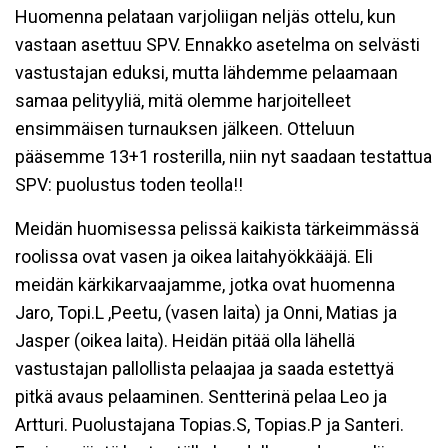
Huomenna pelataan varjoliigan neljäs ottelu, kun
vastaan asettuu SPV. Ennakko asetelma on selvästi
vastustajan eduksi, mutta lähdemme pelaamaan
samaa pelityyliä, mitä olemme harjoitelleet
ensimmäisen turnauksen jälkeen. Otteluun
pääsemme 13+1 rosterilla, niin nyt saadaan testattua
SPV: puolustus toden teolla!!
Meidän huomisessa pelissä kaikista tärkeimmässä
roolissa ovat vasen ja oikea laitahyökkääjä. Eli
meidän kärkikarvaajamme, jotka ovat huomenna
Jaro, Topi.L ,Peetu, (vasen laita) ja Onni, Matias ja
Jasper (oikea laita). Heidän pitää olla lähellä
vastustajan pallollista pelaajaa ja saada estettyä
pitkä avaus pelaaminen. Sentterinä pelaa Leo ja
Artturi. Puolustajana Topias.S, Topias.P ja Santeri.