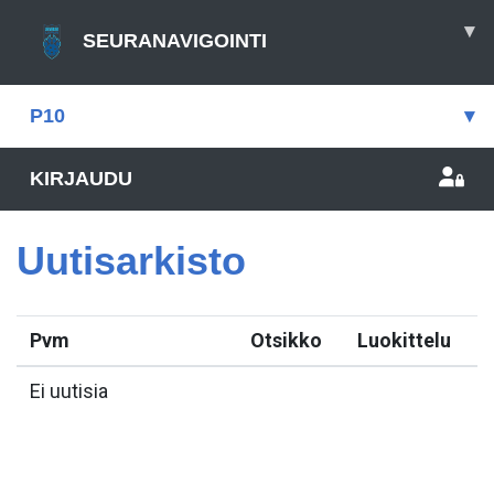
▾
SEURANAVIGOINTI
P10
▾
KIRJAUDU
Uutisarkisto
Pvm
Otsikko
Luokittelu
Ei uutisia