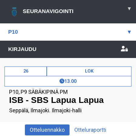
▾
SEURANAVIGOINTI
P10
▾
KIRJAUDU
26
LOK
13.00
P10
,
P9 SÄBÄKIPINÄ PM
ISB - SBS Lapua Lapua
Seppälä, Ilmajoki. Ilmajoki-halli
Otteluennakko
Otteluraportti