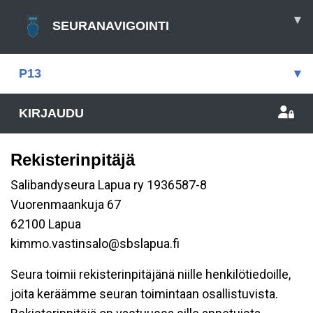
▾
SEURANAVIGOINTI
P13
▾
KIRJAUDU
Rekisterinpitäjä
Salibandyseura Lapua ry 1936587-8
Vuorenmaankuja 67
62100 Lapua
kimmo.vastinsalo@sbslapua.fi
Seura toimii rekisterinpitäjänä niille henkilötiedoille,
joita keräämme seuran toimintaan osallistuvista.