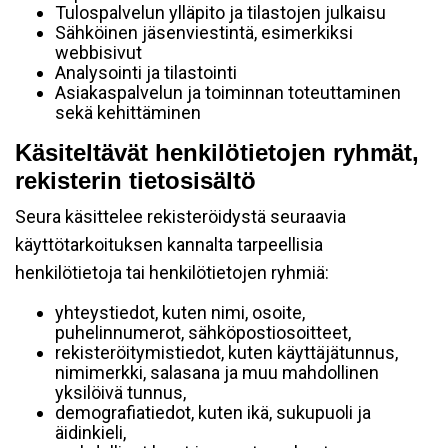
Tulospalvelun ylläpito ja tilastojen julkaisu
Sähköinen jäsenviestintä, esimerkiksi
webbisivut
Analysointi ja tilastointi
Asiakaspalvelun ja toiminnan toteuttaminen
sekä kehittäminen
Käsiteltävät henkilötietojen ryhmät,
rekisterin tietosisältö
Seura käsittelee rekisteröidystä seuraavia
käyttötarkoituksen kannalta tarpeellisia
henkilötietoja tai henkilötietojen ryhmiä:
yhteystiedot, kuten nimi, osoite,
puhelinnumerot, sähköpostiosoitteet,
rekisteröitymistiedot, kuten käyttäjätunnus,
nimimerkki, salasana ja muu mahdollinen
yksilöivä tunnus,
demografiatiedot, kuten ikä, sukupuoli ja
äidinkieli,