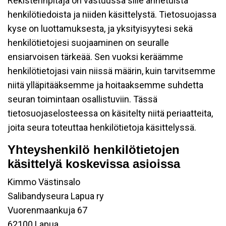
Rekisterinpitäjä on vastuussa sille annetuista
henkilötiedoista ja niiden käsittelystä. Tietosuojassa
kyse on luottamuksesta, ja yksityisyytesi sekä
henkilötietojesi suojaaminen on seuralle
ensiarvoisen tärkeää. Sen vuoksi keräämme
henkilötietojasi vain niissä määrin, kuin tarvitsemme
niitä ylläpitääksemme ja hoitaaksemme suhdetta
seuran toimintaan osallistuviin. Tässä
tietosuojaselosteessa on käsitelty niitä periaatteita,
joita seura toteuttaa henkilötietoja käsittelyssä.
Yhteyshenkilö henkilötietojen
käsittelyä koskevissa asioissa
Kimmo Västinsalo
Salibandyseura Lapua ry
Vuorenmaankuja 67
62100 Lapua