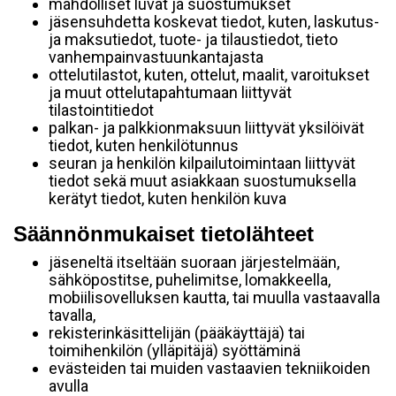
mahdolliset luvat ja suostumukset
jäsensuhdetta koskevat tiedot, kuten, laskutus-
ja maksutiedot, tuote- ja tilaustiedot, tieto
vanhempainvastuunkantajasta
ottelutilastot, kuten, ottelut, maalit, varoitukset
ja muut ottelutapahtumaan liittyvät
tilastointitiedot
palkan- ja palkkionmaksuun liittyvät yksilöivät
tiedot, kuten henkilötunnus
seuran ja henkilön kilpailutoimintaan liittyvät
tiedot sekä muut asiakkaan suostumuksella
kerätyt tiedot, kuten henkilön kuva
Säännönmukaiset tietolähteet
jäseneltä itseltään suoraan järjestelmään,
sähköpostitse, puhelimitse, lomakkeella,
mobiilisovelluksen kautta, tai muulla vastaavalla
tavalla,
rekisterinkäsittelijän (pääkäyttäjä) tai
toimihenkilön (ylläpitäjä) syöttäminä
evästeiden tai muiden vastaavien tekniikoiden
avulla