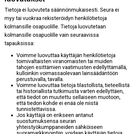
Tietoja ei luovuteta säännönmukaisesti. Seura ei
myy tai vuokraa rekisteröidyn henkilötietoja
kolmansille osapuolille. Tietoja luovutetaan
kolmansille osapuolille vain seuraavissa
tapauksissa:
Voimme luovuttaa käyttäjän henkilötietoja
toimivaltaisten viranomaisten tai muiden
tahojen esittämien vaatimusten edellyttämällä,
kulloinkin voimassaolevaan lainsäädäntöön
perustuvalla, tavalla.
Voimme luovuttaa tietoja tilastollista, tieteellistä
tai historiallista tutkimusta varten edellyttäen,
että tiedot on muutettu sellaiseen muotoon,
että tiedon kohde ei enää ole niistä
tunnistettavissa.
Jos käyttäjä on erikseen antanut
suostumuksensa seuran
yhteistyökumppaneiden sähköiseen
suoramarkkinointiin, voidaan käyttäjän tietoja