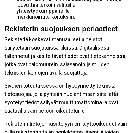
luovuttaa tarkoin valituille
yhteistyökumppaneille
markkinointitarkoituksiin.
Rekisterin suojauksen periaatteet
Rekisteriä koskevat manuaaliset aineistot
säilytetään suojatuissa tiloissa. Digitaalisesti
tallennetut ja käsiteltävät tiedot ovat tietokannoissa,
jotka ovat palomuurein, salasanoin ja muiden
teknisten keinojen avulla suojattuja.
Sivujen toteutuksessa on hyödynnetty teknistä
tietosuojaa, jolla pyritään huolehtimaan siitä, että̈
syötetyt tiedot säilyvät muuttumattomina ja ovat
saatavilla vain tietoon oikeutetuille.
Rekisterin tietojenkäsittelyyn on käyttöoikeudet vain
niillä rekisterinpitäjän henkilöstön jäsenillä joiden