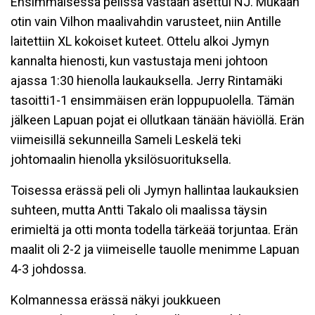
Ensimmäisessä pelissä vastaan asettui NJ. Mukaan
otin vain Vilhon maalivahdin varusteet, niin Antille
laitettiin XL kokoiset kuteet. Ottelu alkoi Jymyn
kannalta hienosti, kun vastustaja meni johtoon
ajassa 1:30 hienolla laukauksella. Jerry Rintamäki
tasoitti1-1 ensimmäisen erän loppupuolella. Tämän
jälkeen Lapuan pojat ei ollutkaan tänään häviöllä. Erän
viimeisillä sekunneilla Sameli Leskelä teki
johtomaalin hienolla yksilösuorituksella.
Toisessa erässä peli oli Jymyn hallintaa laukauksien
suhteen, mutta Antti Takalo oli maalissa täysin
erimieltä ja otti monta todella tärkeää torjuntaa. Erän
maalit oli 2-2 ja viimeiselle tauolle menimme Lapuan
4-3 johdossa.
Kolmannessa erässä näkyi joukkueen