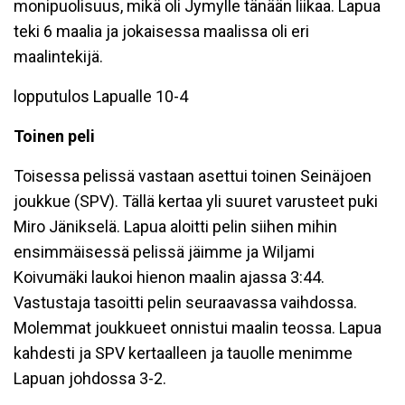
monipuolisuus, mikä oli Jymylle tänään liikaa. Lapua
teki 6 maalia ja jokaisessa maalissa oli eri
maalintekijä.
lopputulos Lapualle 10-4
Toinen peli
Toisessa pelissä vastaan asettui toinen Seinäjoen
joukkue (SPV). Tällä kertaa yli suuret varusteet puki
Miro Jänikselä. Lapua aloitti pelin siihen mihin
ensimmäisessä pelissä jäimme ja Wiljami
Koivumäki laukoi hienon maalin ajassa 3:44.
Vastustaja tasoitti pelin seuraavassa vaihdossa.
Molemmat joukkueet onnistui maalin teossa. Lapua
kahdesti ja SPV kertaalleen ja tauolle menimme
Lapuan johdossa 3-2.