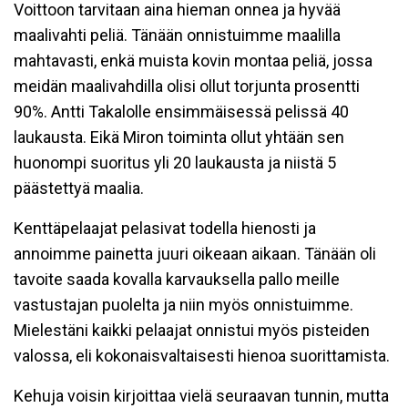
Voittoon tarvitaan aina hieman onnea ja hyvää
maalivahti peliä. Tänään onnistuimme maalilla
mahtavasti, enkä muista kovin montaa peliä, jossa
meidän maalivahdilla olisi ollut torjunta prosentti
90%. Antti Takalolle ensimmäisessä pelissä 40
laukausta. Eikä Miron toiminta ollut yhtään sen
huonompi suoritus yli 20 laukausta ja niistä 5
päästettyä maalia.
Kenttäpelaajat pelasivat todella hienosti ja
annoimme painetta juuri oikeaan aikaan. Tänään oli
tavoite saada kovalla karvauksella pallo meille
vastustajan puolelta ja niin myös onnistuimme.
Mielestäni kaikki pelaajat onnistui myös pisteiden
valossa, eli kokonaisvaltaisesti hienoa suorittamista.
Kehuja voisin kirjoittaa vielä seuraavan tunnin, mutta