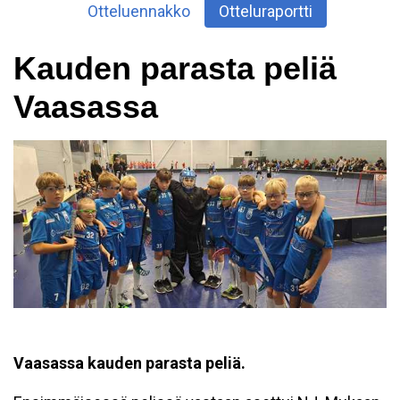
Otteluennakko
Otteluraportti
Kauden parasta peliä
Vaasassa
Vaasassa kauden parasta peliä.