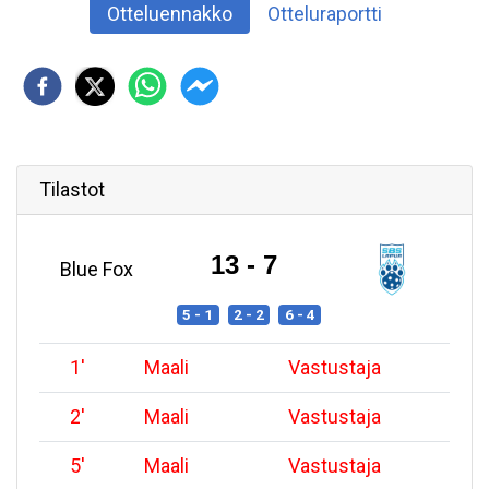
Otteluennakko
Otteluraportti
Tilastot
13 - 7
Blue Fox
5 - 1
2 - 2
6 - 4
1
'
Maali
Vastustaja
2
'
Maali
Vastustaja
5
'
Maali
Vastustaja