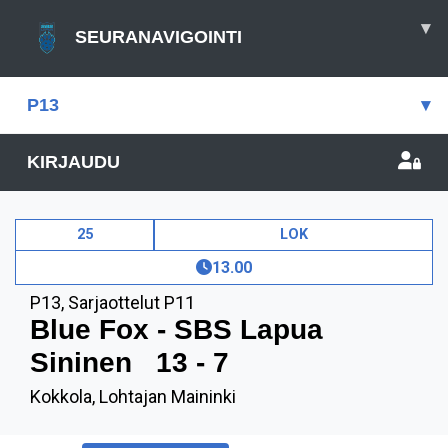
▾
SEURANAVIGOINTI
P13
▾
KIRJAUDU
25
LOK
13.00
P13
,
Sarjaottelut P11
Blue Fox - SBS Lapua
Sininen
13 - 7
Kokkola, Lohtajan Maininki