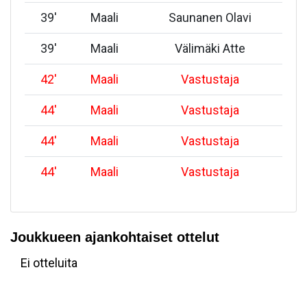
39
'
Maali
Saunanen Olavi
39
'
Maali
Välimäki Atte
42
'
Maali
Vastustaja
44
'
Maali
Vastustaja
44
'
Maali
Vastustaja
44
'
Maali
Vastustaja
Joukkueen ajankohtaiset ottelut
Ei otteluita