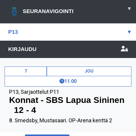
▾
SEURANAVIGOINTI
P13
▾
KIRJAUDU
7
JOU
11.00
P13
,
Sarjaottelut P11
Konnat - SBS Lapua Sininen
12 - 4
8. Smedsby, Mustasaari. OP-Arena kenttä 2