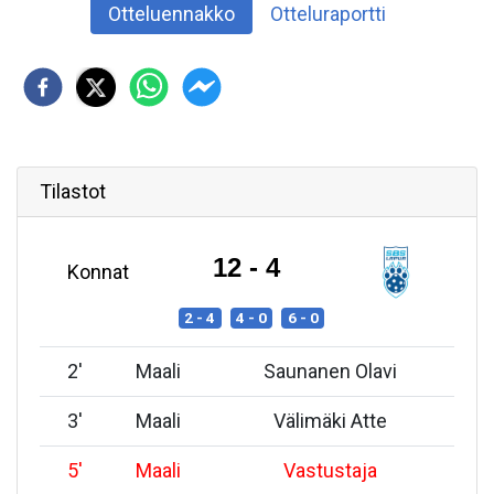
Otteluennakko
Otteluraportti
Tilastot
12 - 4
Konnat
2 - 4
4 - 0
6 - 0
2
'
Maali
Saunanen Olavi
3
'
Maali
Välimäki Atte
5
'
Maali
Vastustaja