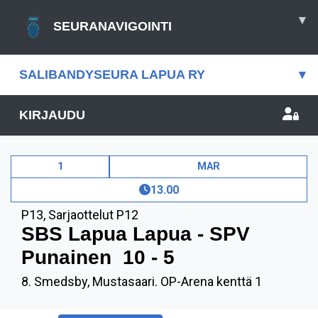
▾
SEURANAVIGOINTI
SALIBANDYSEURA LAPUA RY
▾
KIRJAUDU
1
MAR
13.00
P13
,
Sarjaottelut P12
SBS Lapua Lapua - SPV
Punainen
10 - 5
8. Smedsby, Mustasaari. OP-Arena kenttä 1