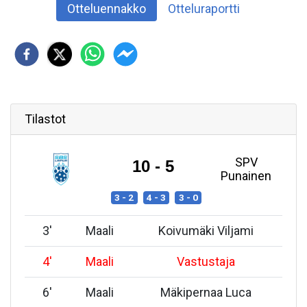
Otteluennakko
Otteluraportti
Tilastot
SPV
10 - 5
Punainen
3 - 2
4 - 3
3 - 0
3
'
Maali
Koivumäki Viljami
4
'
Maali
Vastustaja
6
'
Maali
Mäkipernaa Luca