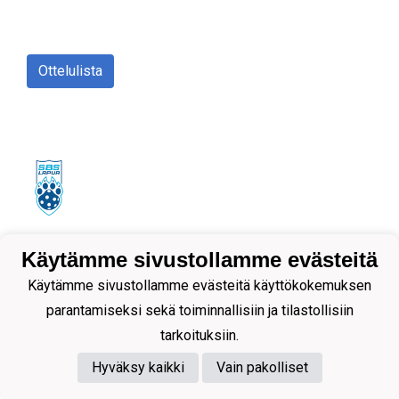
Ottelulista
Tietosuojaseloste
Käytämme sivustollamme evästeitä
Käytämme sivustollamme evästeitä käyttökokemuksen
parantamiseksi sekä toiminnallisiin ja tilastollisiin
tarkoituksiin.
Hyväksy kaikki
Vain pakolliset
Powered by